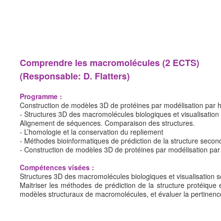
Programme détaillé UEs du M2 (.pdf)
PARCOURS APPRENTISSAGE (NEW 2019-2024)
Résumé des 4 semestres (.pdf)
Programme détaillé UEs du M1 (.pdf)
Comprendre les macromolécules (2 ECTS)
Programme détaillé UEs du M2 (.pdf)
(Responsable: D. Flatters)
Calendrier M1 (2025-2026) (.pdf)
Programme :
Calendrier M2 (2025-2026) (.pdf)
Construction de modèles 3D de protéines par modélisation par 
- Structures 3D des macromolécules biologiques et visualisation
EMPLOI DU TEMPS
Alignement de séquences. Comparaison des structures.
- L’homologie et la conservation du repliement
EDT M1 (2025-2026)
- Méthodes bioinformatiques de prédiction de la structure secon
EDT M2 (2025-2026)
- Construction de modèles 3D de protéines par modélisation pa
OUVRAGES MISES A NIVEAU
Compétences visées :
Structures 3D des macromolécules biologiques et visualisation 
Pour le M1 (pdf)
Maitriser les méthodes de prédiction de la structure protéique
Pour le M2 (pdf)
modèles structuraux de macromolécules, et évaluer la pertinen
Autres informations