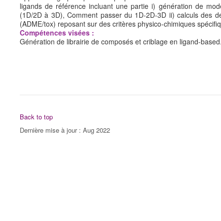
ISDD-Molécules Bioactives
ligands de référence incluant une partie i) génération de mod
(1D/2D à 3D), Comment passer du 1D-2D-3D ii) calculs des desc
PRESENTATION DU PARCOURS
(ADME/tox) reposant sur des critères physico-chimiques spécifiqu
Compétences visées :
PARCOURS RECHERCHE
Génération de librairie de composés et criblage en ligand-based
Résumé double diploma Erasmus Mundus (.pdf)
Résumé simple diploma (.pdf)
Résumé double diploma (.pdf)
Programme détaillé M1 (.pdf)
Programme détaillé M2 (.pdf)
Back to top
S1 Univ. Paris Cité
Dernière mise à jour : Aug 2022
S2 Univ. Milan
EMPLOI DU TEMPS
EDT M1 (2025-2026)
EDT M2 (2025-2026)
M2 Univ. Paris Cité
Ouvrages mises à niveau (pdf)