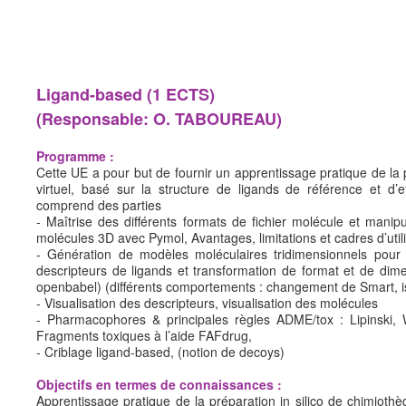
Programme détaillé UEs du M2 (.pdf)
PARCOURS APPRENTISSAGE (NEW 2019-2024)
Résumé des 4 semestres (.pdf)
Ligand-based (1 ECTS)
Programme détaillé UEs du M1 (.pdf)
(Responsable: O. TABOUREAU)
Programme détaillé UEs du M2 (.pdf)
Programme :
Calendrier M1 (2025-2026) (.pdf)
Cette UE a pour but de fournir un apprentissage pratique de la 
virtuel, basé sur la structure de ligands de référence et d’
Calendrier M2 (2025-2026) (.pdf)
comprend des parties
EMPLOI DU TEMPS
- Maîtrise des différents formats de fichier molécule et man
molécules 3D avec Pymol, Avantages, limitations et cadres d’utilis
EDT M1 (2025-2026)
- Génération de modèles moléculaires tridimensionnels pour
descripteurs de ligands et transformation de format et de dimen
EDT M2 (2025-2026)
openbabel) (différents comportements : changement de Smart, 
OUVRAGES MISES A NIVEAU
- Visualisation des descripteurs, visualisation des molécules
- Pharmacophores & principales règles ADME/tox : Lipinski, W
Pour le M1 (pdf)
Fragments toxiques à l’aide FAFdrug,
- Criblage ligand-based, (notion de decoys)
Pour le M2 (pdf)
Objectifs en termes de connaissances :
Autres informations
Apprentissage pratique de la préparation in silico de chimiothè