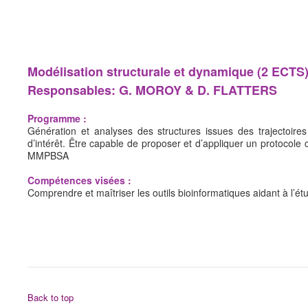
Programme détaillé UEs du M2 (.pdf)
PARCOURS APPRENTISSAGE (NEW 2019-2024)
Résumé des 4 semestres (.pdf)
Modélisation structurale et dynamique (2 ECTS
Programme détaillé UEs du M1 (.pdf)
Responsables: G. MOROY & D. FLATTERS
Programme détaillé UEs du M2 (.pdf)
Programme :
Calendrier M1 (2025-2026) (.pdf)
Génération et analyses des structures issues des trajectoire
d’intérêt. Être capable de proposer et d’appliquer un protocole
Calendrier M2 (2025-2026) (.pdf)
MMPBSA
EMPLOI DU TEMPS
Compétences visées :
EDT M1 (2025-2026)
Comprendre et maîtriser les outils bioinformatiques aidant à l’é
EDT M2 (2025-2026)
OUVRAGES MISES A NIVEAU
Pour le M1 (pdf)
Pour le M2 (pdf)
Autres informations
Back to top