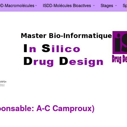
DD-Macromolécules
ISDD-Molécules Bioactives
Stages
Sp
ponsable: A-C Camproux)