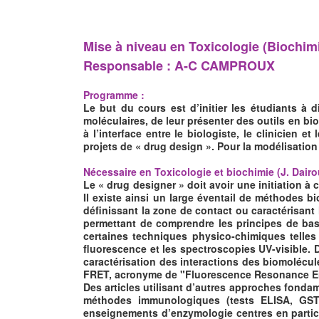
Mise à niveau en Toxicologie (Biochim
Responsable : A-C CAMPROUX
Programme :
Le but du cours est d’initier les étudiants à 
moléculaires, de leur présenter des outils en b
à l’interface entre le biologiste, le clinicien 
projets de « drug design ». Pour la modélisation
Nécessaire en Toxicologie et biochimie (J. Dairo
Le « drug designer » doit avoir une initiation 
Il existe ainsi un large éventail de méthodes b
définissant la zone de contact ou caractérisant
permettant de comprendre les principes de ba
certaines techniques physico-chimiques telles q
fluorescence et les spectroscopies UV-visible. D
caractérisation des interactions des biomolécule
FRET, acronyme de "Fluorescence Resonance En
Des articles utilisant d’autres approches fonda
méthodes immunologiques (tests ELISA, GST 
enseignements d’enzymologie centres en particul