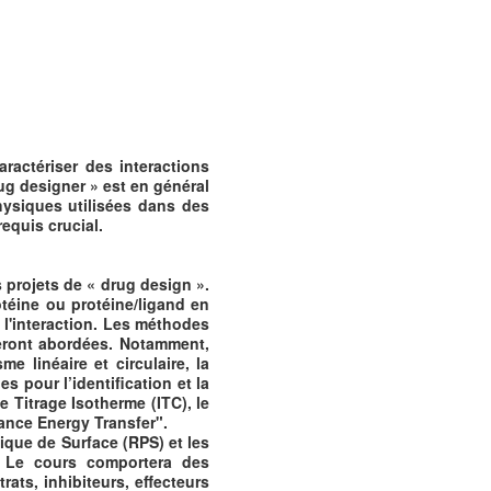
ractériser des interactions
ug designer » est en général
physiques utilisées dans des
equis crucial.
 projets de « drug design ».
otéine ou protéine/ligand en
 l'interaction. Les méthodes
eront abordées. Notamment,
e linéaire et circulaire, la
s pour l’identification et la
 Titrage Isotherme (ITC), le
nce Energy Transfer".
ique de Surface (RPS) et les
. Le cours comportera des
ats, inhibiteurs, effecteurs