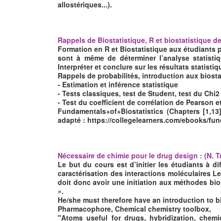
allostériques...).
Rappels de Biostatistique, R et biostatistique 
Formation en R et Biostatistique aux étudiants p
sont à même de déterminer l’analyse statisti
Interpréter et conclure sur les résultats statisti
Rappels de probabilités, introduction aux biosta
- Estimation et inférence statistique
- Tests classiques, test de Student, test du Chi2
- Test du coefficient de corrélation de Pearson e
Fundamentals+of+Biostatistics (Chapters [1,13]
adapté : https://collegelearners.com/ebooks/fund
Nécessaire de chimie pour le drug design : (N. T
Le but du cours est d’initier les étudiants à 
caractérisation des interactions moléculaires Le «
doit donc avoir une initiation aux méthodes bi
».
He/she must therefore have an introduction to 
Pharmacophore, Chemical chemistry toolbox,
"Atoms useful for drugs, hybridization, chem