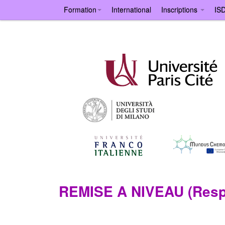
Formation
International
Inscriptions
IS
REMISE A NIVEAU
(Res