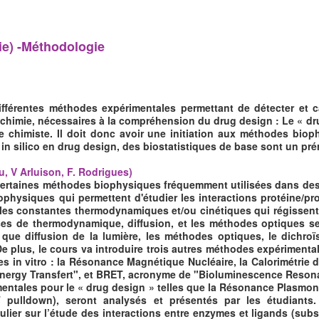
ie) -Méthodologie
différentes méthodes expérimentales permettant de détecter et ca
iochimie, nécessaires à la compréhension du drug design : Le « dr
et le chimiste. Il doit donc avoir une initiation aux méthodes bio
 in silico en drug design, des biostatistiques de base sont un prér
u, V Arluison, F. Rodrigues)
à certaines méthodes biophysiques fréquemment utilisées dans des
iophysiques qui permettent d'étudier les interactions protéine/pr
 les constantes thermodynamiques et/ou cinétiques qui régissent
ses de thermodynamique, diffusion, et les méthodes optiques s
ue diffusion de la lumière, les méthodes optiques, le dichroïsm
e plus, le cours va introduire trois autres méthodes expérimentale
s in vitro : la Résonance Magnétique Nucléaire, la Calorimétrie de
ergy Transfert", et BRET, acronyme de "Bioluminescence Resona
mentales pour le « drug design » telles que la Résonance Plasmon
pulldown), seront analysés et présentés par les étudiants
ier sur l’étude des interactions entre enzymes et ligands (substr