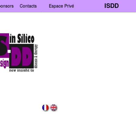
ISDD
onsors
Contacts
Espace Privé