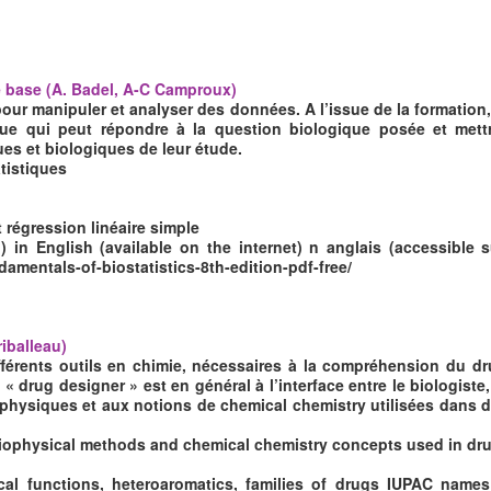
de base (A. Badel, A-C Camproux)
our manipuler et analyser des données. A l’issue de la formation, 
que qui peut répondre à la question biologique posée et mett
ques et biologiques de leur étude.
tistiques
t régression linéaire simple
) in English (available on the internet) n anglais (accessible s
amentals-of-biostatistics-8th-edition-pdf-free/
riballeau)
différents outils en chimie, nécessaires à la compréhension du d
 drug designer » est en général à l’interface entre le biologiste, l
ophysiques et aux notions de chemical chemistry utilisées dans d
biophysical methods and chemical chemistry concepts used in dru
ical functions, heteroaromatics, families of drugs IUPAC name